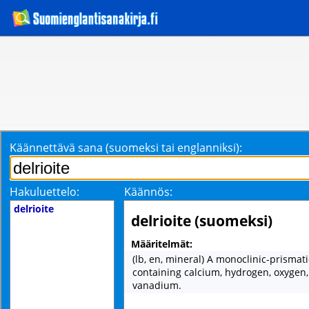
Käännettävä sana (suomeksi tai englanniksi):
Hakuluettelo:
Käännös:
delrioite
delrioite (suomeksi)
Määritelmät:
(lb, en, mineral) A monoclinic-prismat
containing calcium, hydrogen, oxygen,
vanadium.