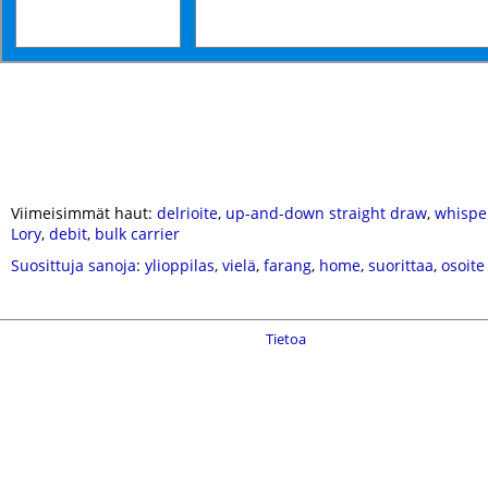
Viimeisimmät haut:
delrioite
,
up-and-down straight draw
,
whispe
Lory
,
debit
,
bulk carrier
Suosittuja sanoja
:
ylioppilas
,
vielä
,
farang
,
home
,
suorittaa
,
osoite
Tietoa