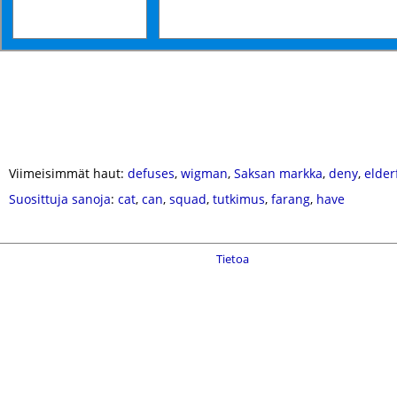
Viimeisimmät haut:
defuses
,
wigman
,
Saksan markka
,
deny
,
elder
Suosittuja sanoja
:
cat
,
can
,
squad
,
tutkimus
,
farang
,
have
Tietoa