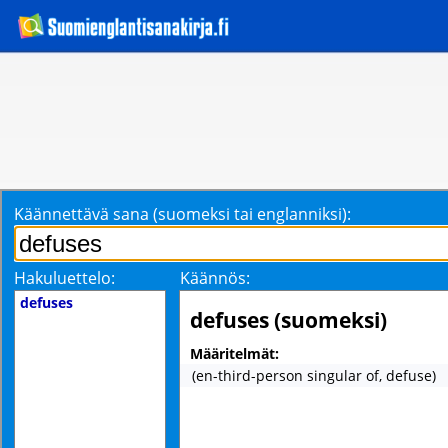
Käännettävä sana (suomeksi tai englanniksi):
Hakuluettelo:
Käännös:
defuses
defuses (suomeksi)
Määritelmät:
(en-third-person singular of, defuse)