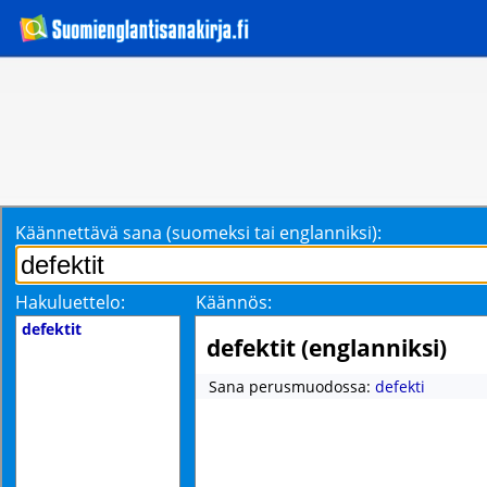
Käännettävä sana (suomeksi tai englanniksi):
Hakuluettelo:
Käännös:
defektit
defektit (englanniksi)
Sana perusmuodossa:
defekti