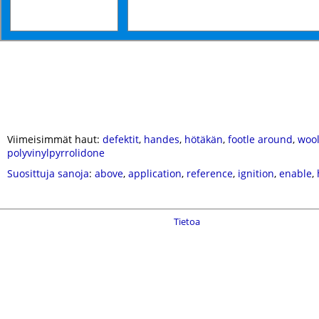
Viimeisimmät haut:
defektit
,
handes
,
hötäkän
,
footle around
,
wool
polyvinylpyrrolidone
Suosittuja sanoja
:
above
,
application
,
reference
,
ignition
,
enable
,
Tietoa