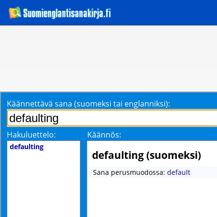
Käännettävä sana (suomeksi tai englanniksi):
Hakuluettelo:
Käännös:
defaulting
defaulting (suomeksi)
Sana perusmuodossa:
default