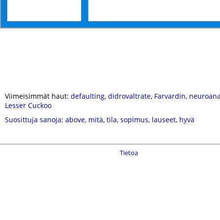
Viimeisimmät haut:
defaulting
,
didrovaltrate
,
Farvardin
,
neuroana
Lesser Cuckoo
Suosittuja sanoja
:
above
,
mitä
,
tila
,
sopimus
,
lauseet
,
hyvä
Tietoa