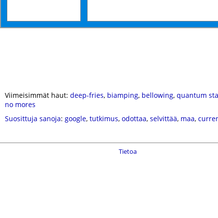
Viimeisimmät haut:
deep-fries
,
biamping
,
bellowing
,
quantum sta
no mores
Suosittuja sanoja
:
google
,
tutkimus
,
odottaa
,
selvittää
,
maa
,
curre
Tietoa