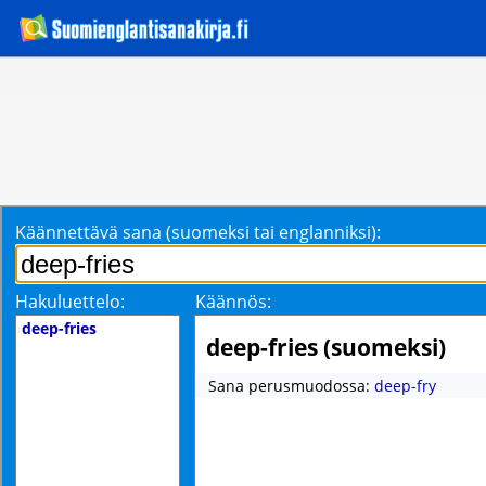
Käännettävä sana (suomeksi tai englanniksi):
Hakuluettelo:
Käännös:
deep-fries
deep-fries (suomeksi)
Sana perusmuodossa:
deep-fry