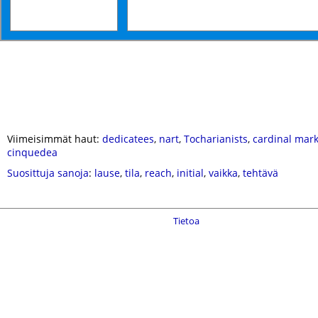
Viimeisimmät haut:
dedicatees
,
nart
,
Tocharianists
,
cardinal mar
cinquedea
Suosittuja sanoja
:
lause
,
tila
,
reach
,
initial
,
vaikka
,
tehtävä
Tietoa