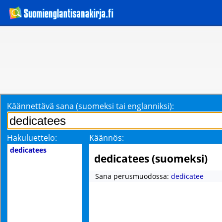
Käännettävä sana (suomeksi tai englanniksi):
Hakuluettelo:
Käännös:
dedicatees
dedicatees (suomeksi)
Sana perusmuodossa:
dedicatee