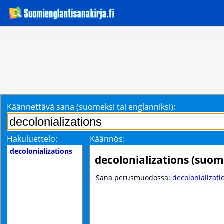
Käännettävä sana (suomeksi tai englanniksi):
Hakuluettelo:
Käännös:
decolonializations
decolonializations (suom
Sana perusmuodossa:
decolonializati