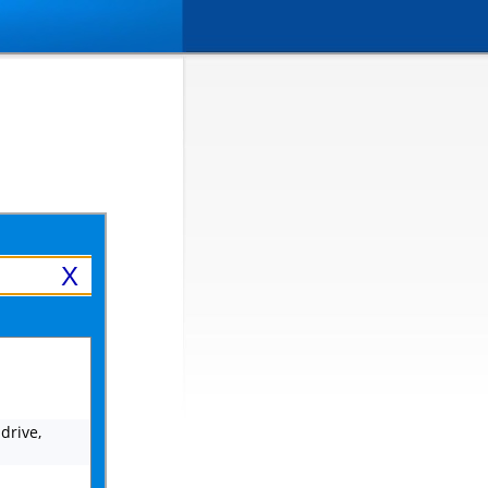
X
drive,