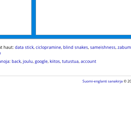
t haut:
data stick
,
ciclopramine
,
blind snakes
,
sameishness
,
zabum
n
anoja
:
back
,
joulu
,
google
,
kiitos
,
tutustua
,
account
Suomi-englanti sanakirja
© 20