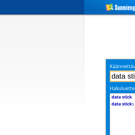
Käännettäv
Hakuluette
data stick
data stick
s