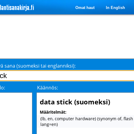
Omat haut
In English
ä sana (suomeksi tai englanniksi):
lo:
Käännös:
data stick (suomeksi)
Määritelmät:
(lb, en, computer hardware) (synonym of, flash 
lang=en)