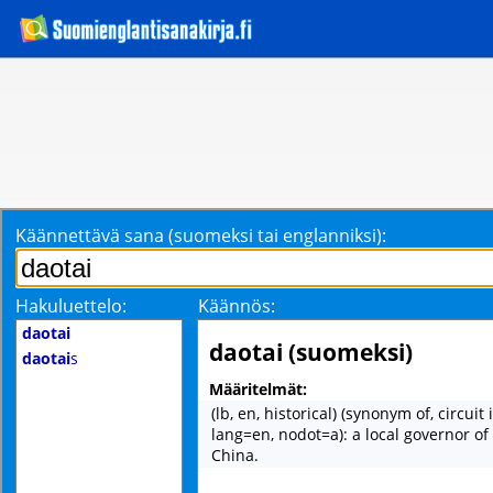
Käännettävä sana (suomeksi tai englanniksi):
Hakuluettelo:
Käännös:
daotai
daotai (suomeksi)
daotai
s
Määritelmät:
(lb, en, historical) (synonym of, circuit
lang=en, nodot=a): a local governor of 
China.