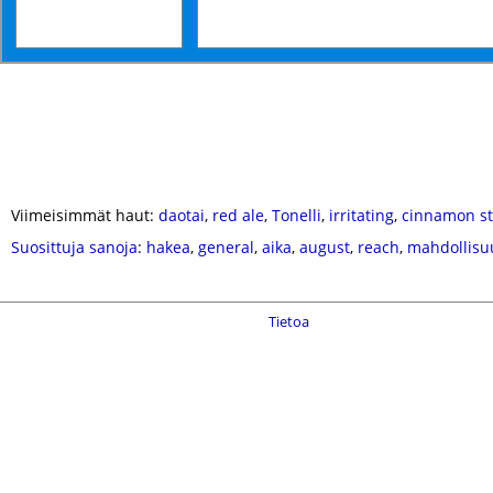
Viimeisimmät haut:
daotai
,
red ale
,
Tonelli
,
irritating
,
cinnamon st
Suosittuja sanoja
:
hakea
,
general
,
aika
,
august
,
reach
,
mahdollisu
Tietoa