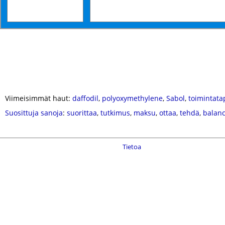
Viimeisimmät haut:
daffodil
,
polyoxymethylene
,
Sabol
,
toimintata
Suosittuja sanoja
:
suorittaa
,
tutkimus
,
maksu
,
ottaa
,
tehdä
,
balan
Tietoa