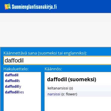
Käännettävä sana (suomeksi tai englanniksi):
Hakuluettelo:
Käännös:
daffodil
daffodil (suomeksi)
daffodil
s
daffodil
ly
keltanarsissi
(
s
)
daffodil
lies
narsissi
(
s
: flower)