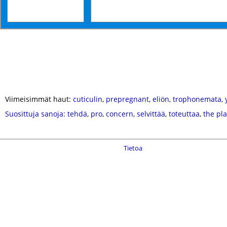
Viimeisimmät haut:
cuticulin
,
prepregnant
,
eliön
,
trophonemata
,
Suosittuja sanoja
:
tehdä
,
pro
,
concern
,
selvittää
,
toteuttaa
,
the pla
Tietoa