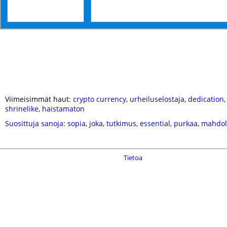
Viimeisimmät haut:
crypto currency
,
urheiluselostaja
,
dedication
shrinelike
,
haistamaton
Suosittuja sanoja
:
sopia
,
joka
,
tutkimus
,
essential
,
purkaa
,
mahdol
Tietoa