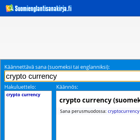
Käännettävä sana (suomeksi tai englanniksi):
Hakuluettelo:
Käännös:
crypto currency
crypto currency (suomek
Sana perusmuodossa:
cryptocurrency