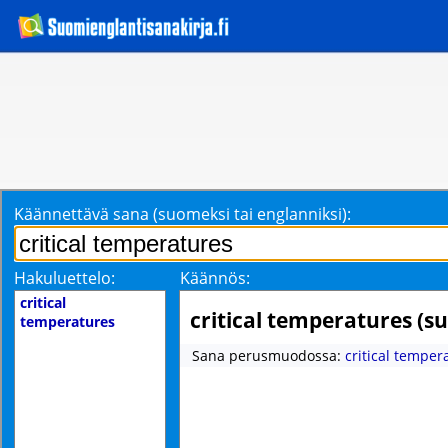
Käännettävä sana (suomeksi tai englanniksi):
Hakuluettelo:
Käännös:
critical
critical temperatures (s
temperatures
Sana perusmuodossa:
critical temper