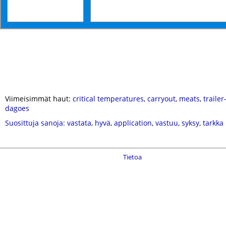
Viimeisimmät haut:
critical temperatures
,
carryout
,
meats
,
trailer
dagoes
Suosittuja sanoja
:
vastata
,
hyvä
,
application
,
vastuu
,
syksy
,
tarkka
Tietoa