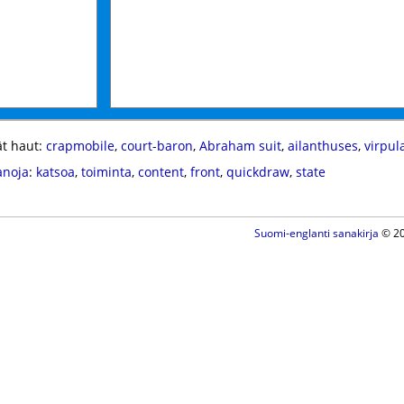
t haut:
crapmobile
,
court-baron
,
Abraham suit
,
ailanthuses
,
virpul
anoja
:
katsoa
,
toiminta
,
content
,
front
,
quickdraw
,
state
Suomi-englanti sanakirja
© 20