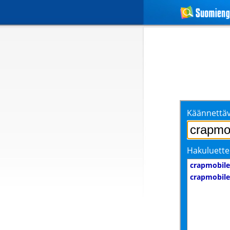
Käännettäv
Hakuluette
crapmobile
crapmobile