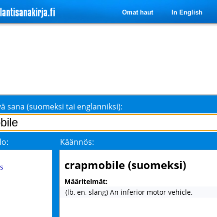
Omat haut
In English
ä sana (suomeksi tai englanniksi):
lo:
Käännös:
crapmobile (suomeksi)
s
Määritelmät:
(lb, en, slang) An inferior motor vehicle.