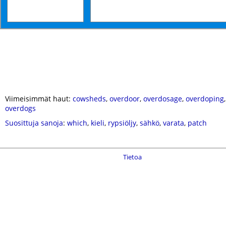
Viimeisimmät haut:
cowsheds
,
overdoor
,
overdosage
,
overdoping
overdogs
Suosittuja sanoja
:
which
,
kieli
,
rypsiöljy
,
sähkö
,
varata
,
patch
Tietoa