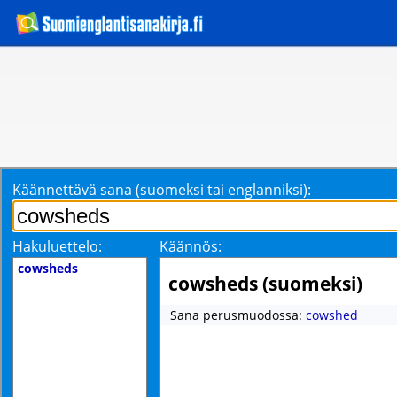
Käännettävä sana (suomeksi tai englanniksi):
Hakuluettelo:
Käännös:
cowsheds
cowsheds (suomeksi)
Sana perusmuodossa:
cowshed