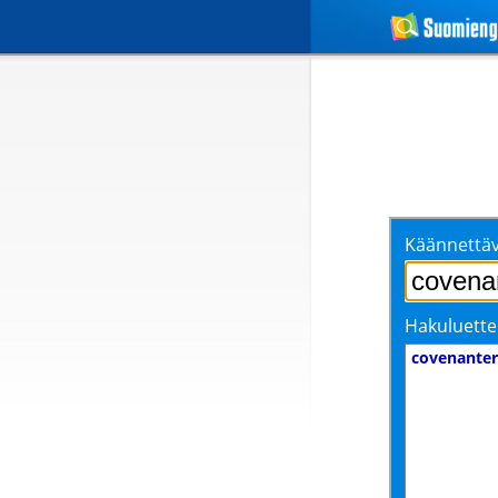
Käännettäv
Hakuluette
covenanter