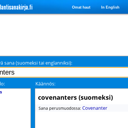
Omat haut
In English
ä sana (suomeksi tai englanniksi):
lo:
Käännös:
s
covenanters (suomeksi)
Covenanter
Sana perusmuodossa: