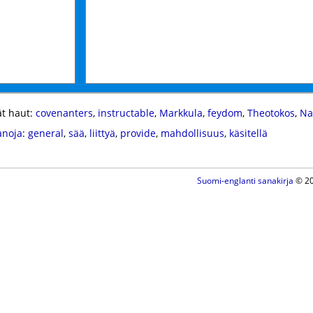
t haut:
covenanters
,
instructable
,
Markkula
,
feydom
,
Theotokos
,
Na
anoja
:
general
,
sää
,
liittyä
,
provide
,
mahdollisuus
,
käsitellä
Suomi-englanti sanakirja
© 20