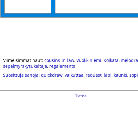
Viimeisimmät haut:
cousins-in-law
,
Vuokkiniemi
,
Kolkata
,
melodra
sepelmyrskysukeltaja
,
regalements
Suosittuja sanoja
:
quickdraw
,
vaikuttaa
,
request
,
läpi
,
kaunis
,
sop
Tietoa