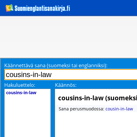
Käännettävä sana (suomeksi tai englanniksi):
Hakuluettelo:
Käännös:
cousins-in-law
cousins-in-law (suomeksi
Sana perusmuodossa:
cousin-in-law