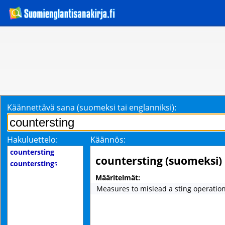
Käännettävä sana (suomeksi tai englanniksi):
Hakuluettelo:
Käännös:
countersting
countersting (suomeksi)
countersting
s
Määritelmät:
Measures to mislead a sting operation