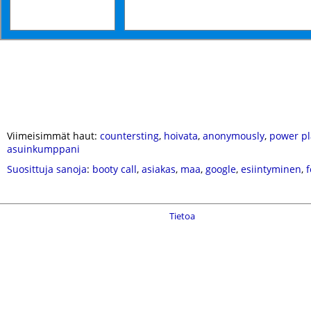
Viimeisimmät haut:
countersting
,
hoivata
,
anonymously
,
power pl
asuinkumppani
Suosittuja sanoja
:
booty call
,
asiakas
,
maa
,
google
,
esiintyminen
,
f
Tietoa