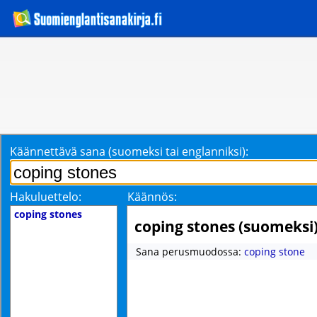
Käännettävä sana (suomeksi tai englanniksi):
Hakuluettelo:
Käännös:
coping stones
coping stones (suomeksi
Sana perusmuodossa:
coping stone