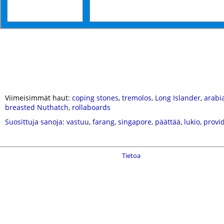
Viimeisimmät haut:
coping stones
,
tremolos
,
Long Islander
,
arabia
breasted Nuthatch
,
rollaboards
Suosittuja sanoja
:
vastuu
,
farang
,
singapore
,
päättää
,
lukio
,
provi
Tietoa