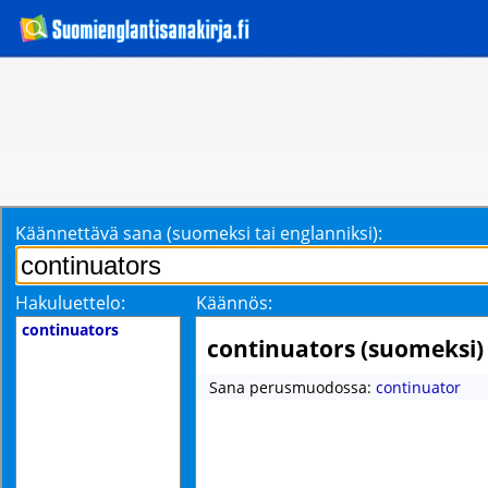
Käännettävä sana (suomeksi tai englanniksi):
Hakuluettelo:
Käännös:
continuators
continuators (suomeksi)
Sana perusmuodossa:
continuator