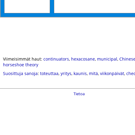
Viimeisimmät haut:
continuators
,
hexacosane
,
municipal
,
Chinese
horseshoe theory
Suosittuja sanoja
:
toteuttaa
,
yritys
,
kaunis
,
mitä
,
viikonpäivät
,
che
Tietoa