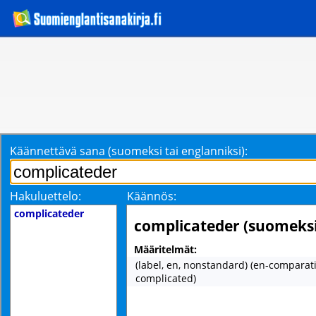
Käännettävä sana (suomeksi tai englanniksi):
Hakuluettelo:
Käännös:
complicateder
complicateder (suomeksi
Määritelmät:
(label, en, nonstandard) (en-comparati
complicated)