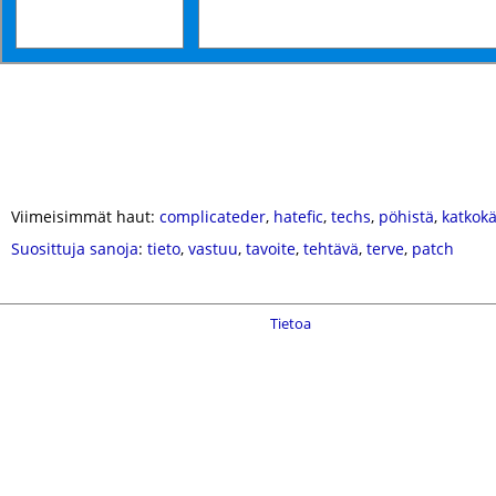
Viimeisimmät haut:
complicateder
,
hatefic
,
techs
,
pöhistä
,
katkokä
Suosittuja sanoja
:
tieto
,
vastuu
,
tavoite
,
tehtävä
,
terve
,
patch
Tietoa