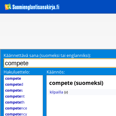
Käännettävä sana (suomeksi tai englanniksi):
Hakuluettelo:
Käännös:
compete
compete (suomeksi)
compete
d
compete
s
kilpailla
(
v
)
compete
nt
compete
th
compete
nce
compete
ncy