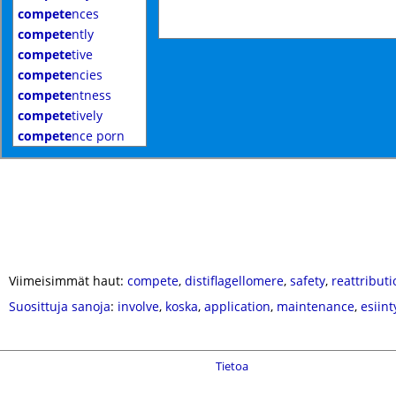
compete
nces
compete
ntly
compete
tive
compete
ncies
compete
ntness
compete
tively
compete
nce porn
Viimeisimmät haut:
compete
,
distiflagellomere
,
safety
,
reattributi
Suosittuja sanoja
:
involve
,
koska
,
application
,
maintenance
,
esiin
Tietoa