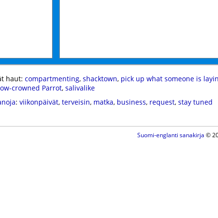
t haut:
compartmenting
,
shacktown
,
pick up what someone is lay
low-crowned Parrot
,
salivalike
anoja
:
viikonpäivät
,
terveisin
,
matka
,
business
,
request
,
stay tuned
Suomi-englanti sanakirja
© 20