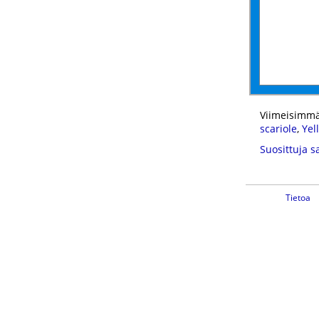
Viimeisimmä
scariole
,
Yel
Suosittuja s
Tietoa