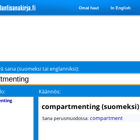
Omat haut
In English
ä sana (suomeksi tai englanniksi):
lo:
Käännös:
nting
compartmenting (suomeksi)
compartment
Sana perusmuodossa: