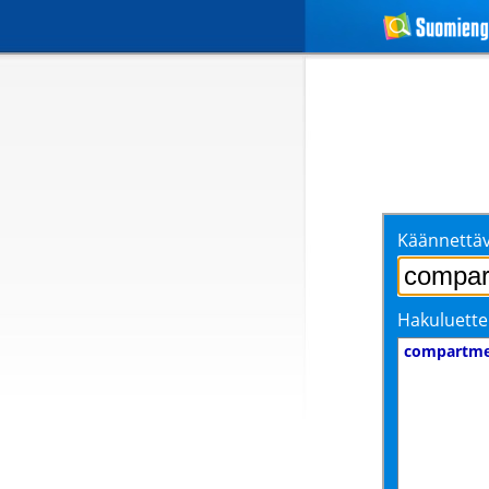
Käännettäv
Hakuluette
compartme