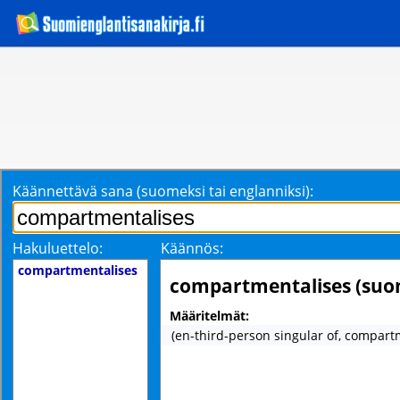
Käännettävä sana (suomeksi tai englanniksi):
Hakuluettelo:
Käännös:
compartmentalises
compartmentalises (suo
Määritelmät:
(en-third-person singular of, compart