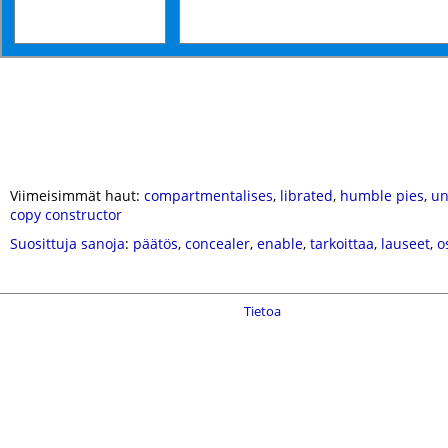
Viimeisimmät haut:
compartmentalises
,
librated
,
humble pies
,
un
copy constructor
Suosittuja sanoja
:
päätös
,
concealer
,
enable
,
tarkoittaa
,
lauseet
,
o
Tietoa