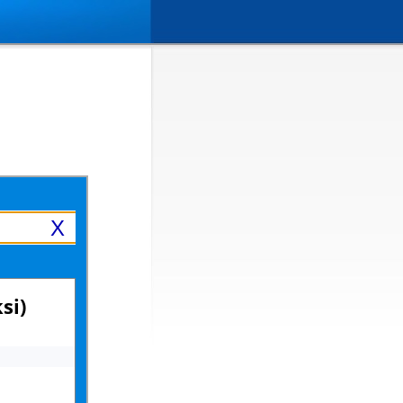
X
si)