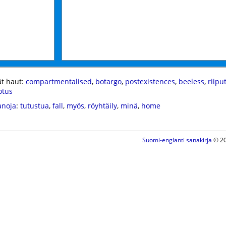
t haut:
compartmentalised
,
botargo
,
postexistences
,
beeless
,
riipu
otus
anoja
:
tutustua
,
fall
,
myös
,
röyhtäily
,
minä
,
home
Suomi-englanti sanakirja
© 20