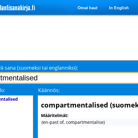
Omat haut
In English
ä sana (suomeksi tai englanniksi):
lo:
Käännös:
ntalised
compartmentalised (suomek
Määritelmät:
(en-past of, compartmentalise)