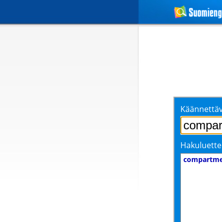
Käännettäv
Hakuluette
compartme