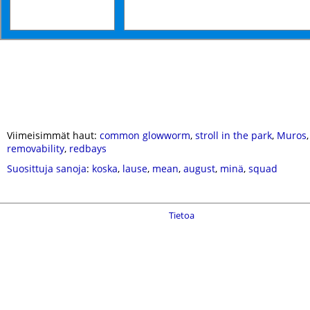
Viimeisimmät haut:
common glowworm
,
stroll in the park
,
Muros
removability
,
redbays
Suosittuja sanoja
:
koska
,
lause
,
mean
,
august
,
minä
,
squad
Tietoa