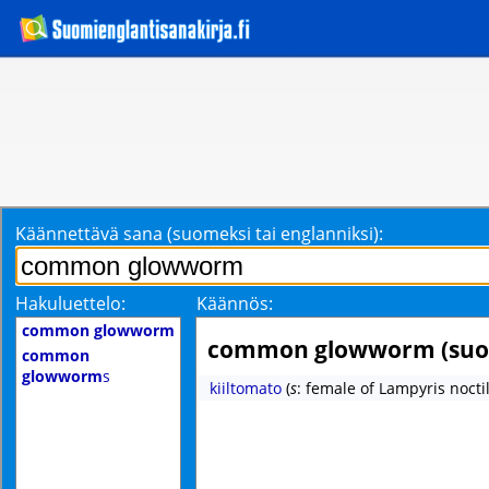
Käännettävä sana (suomeksi tai englanniksi):
Hakuluettelo:
Käännös:
common glowworm
common glowworm (suo
common
glowworm
s
kiiltomato
(
s
: female of Lampyris nocti