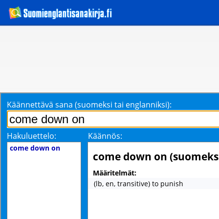
Käännettävä sana (suomeksi tai englanniksi):
Hakuluettelo:
Käännös:
come down on
come down on (suomeks
Määritelmät:
(lb, en, transitive) to punish