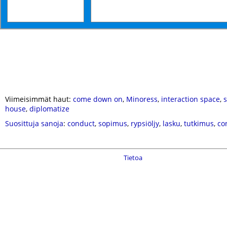
Viimeisimmät haut:
come down on
,
Minoress
,
interaction space
,
house
,
diplomatize
Suosittuja sanoja
:
conduct
,
sopimus
,
rypsiöljy
,
lasku
,
tutkimus
,
co
Tietoa