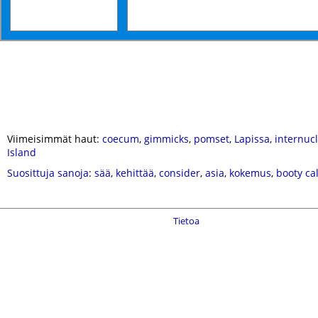
Viimeisimmät haut:
coecum
,
gimmicks
,
pomset
,
Lapissa
,
internuc
Island
Suosittuja sanoja
:
sää
,
kehittää
,
consider
,
asia
,
kokemus
,
booty cal
Tietoa