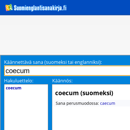
Käännettävä sana (suomeksi tai englanniksi):
Hakuluettelo:
Käännös:
coecum
coecum (suomeksi)
Sana perusmuodossa:
caecum