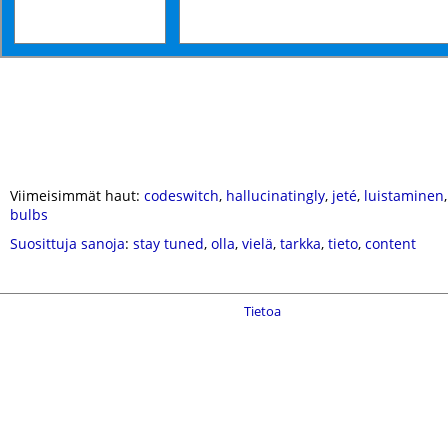
Viimeisimmät haut:
codeswitch
,
hallucinatingly
,
jeté
,
luistaminen
bulbs
Suosittuja sanoja
:
stay tuned
,
olla
,
vielä
,
tarkka
,
tieto
,
content
Tietoa