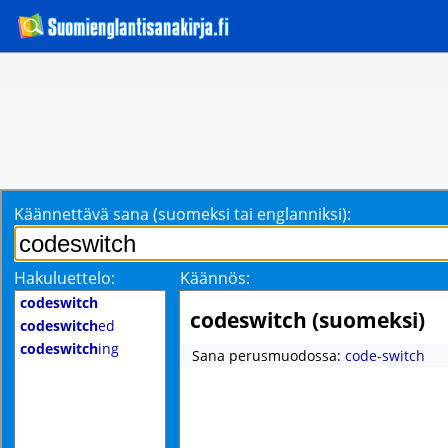
Käännettävä sana (suomeksi tai englanniksi):
Hakuluettelo:
Käännös:
codeswitch
codeswitch (suomeksi)
codeswitch
ed
codeswitch
ing
Sana perusmuodossa:
code-switch