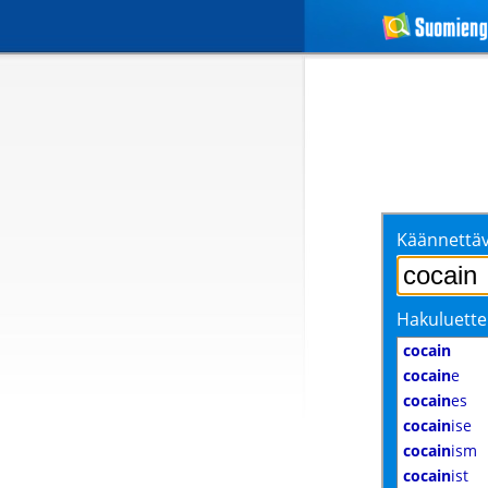
Käännettäv
Hakuluette
cocain
cocain
e
cocain
es
cocain
ise
cocain
ism
cocain
ist