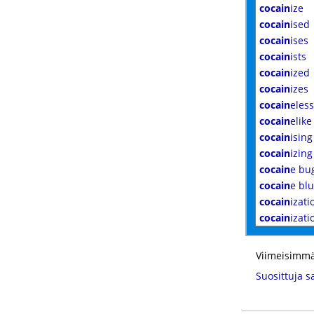
cocain
ize
cocain
ised
cocain
ises
cocain
ists
cocain
ized
cocain
izes
cocain
eless
cocain
elike
cocain
ising
cocain
izing
cocain
e bu
cocain
e bl
cocain
izati
cocain
izati
Viimeisimmä
Suosittuja s