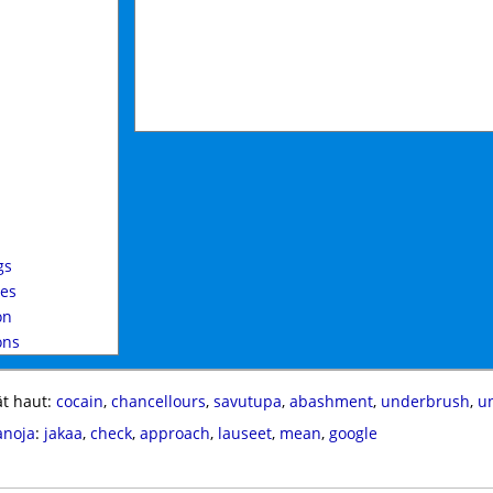
gs
ues
on
ons
t haut:
cocain
,
chancellours
,
savutupa
,
abashment
,
underbrush
,
u
anoja
:
jakaa
,
check
,
approach
,
lauseet
,
mean
,
google