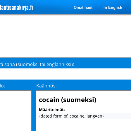
Omat haut
In English
ä sana (suomeksi tai englanniksi):
lo:
Käännös:
cocain (suomeksi)
Määritelmät:
(dated form of, cocaine, lang=en)