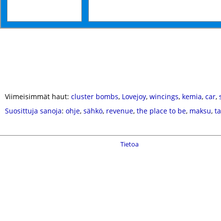
Viimeisimmät haut:
cluster bombs
,
Lovejoy
,
wincings
,
kemia
,
car
,
Suosittuja sanoja
:
ohje
,
sähkö
,
revenue
,
the place to be
,
maksu
,
t
Tietoa