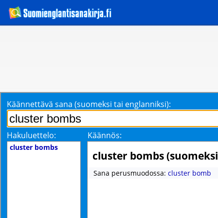
Käännettävä sana (suomeksi tai englanniksi):
Hakuluettelo:
Käännös:
cluster bombs
cluster bombs (suomeksi
Sana perusmuodossa:
cluster bomb