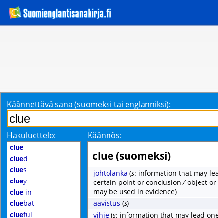
Käännettävä sana (suomeksi tai englanniksi):
Hakuluettelo:
Käännös:
clue
clue (suomeksi)
clue
d
clue
s
johtolanka
(
s
: information that may le
clue
y
certain point or conclusion
/
object or
may be used in evidence)
clue
in
clue
bat
aavistus
(
s
)
clue
ful
vihje
(
s
: information that may lead one