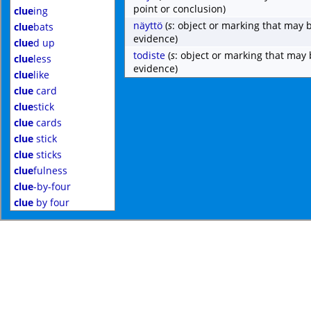
point or conclusion)
clue
ing
näyttö
(
s
: object or marking that may 
clue
bats
evidence)
clue
d up
todiste
(
s
: object or marking that may
clue
less
evidence)
clue
like
clue
card
clue
stick
clue
cards
clue
stick
clue
sticks
clue
fulness
clue
-by-four
clue
by four