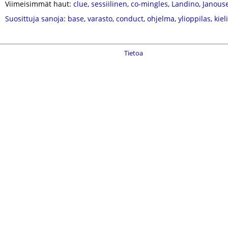
Viimeisimmät haut:
clue
,
sessiilinen
,
co-mingles
,
Landino
,
Janous
Suosittuja sanoja
:
base
,
varasto
,
conduct
,
ohjelma
,
ylioppilas
,
kieli
Tietoa