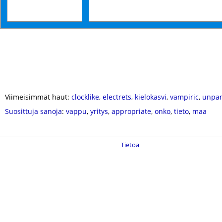
Viimeisimmät haut:
clocklike
,
electrets
,
kielokasvi
,
vampiric
,
unpa
Suosittuja sanoja
:
vappu
,
yritys
,
appropriate
,
onko
,
tieto
,
maa
Tietoa