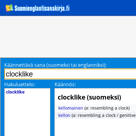
Käännettävä sana (suomeksi tai englanniksi):
Hakuluettelo:
Käännös:
clocklike
clocklike (suomeksi)
kellomainen
(
a
: resembling a clock)
kellon
(
a
: resembling a clock / genitiv