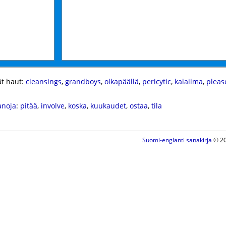
t haut:
cleansings
,
grandboys
,
olkapäällä
,
pericytic
,
kalailma
,
pleas
anoja
:
pitää
,
involve
,
koska
,
kuukaudet
,
ostaa
,
tila
Suomi-englanti sanakirja
© 20