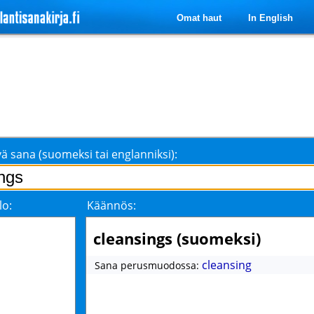
Omat haut
In English
ä sana (suomeksi tai englanniksi):
lo:
Käännös:
cleansings (suomeksi)
cleansing
Sana perusmuodossa: