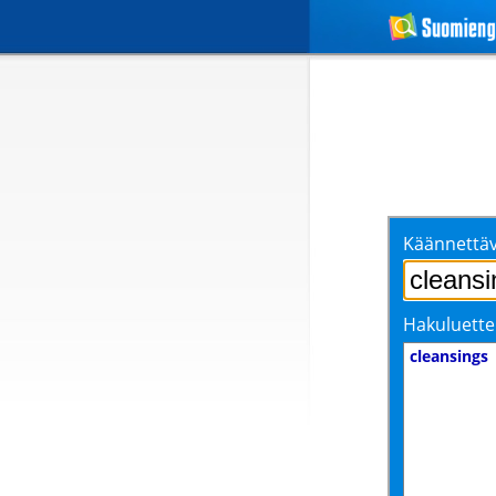
Käännettäv
Hakuluette
cleansings