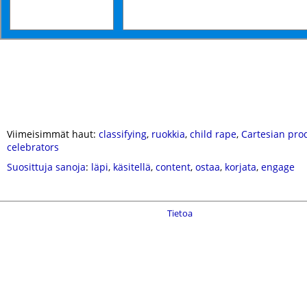
Viimeisimmät haut:
classifying
,
ruokkia
,
child rape
,
Cartesian pro
celebrators
Suosittuja sanoja
:
läpi
,
käsitellä
,
content
,
ostaa
,
korjata
,
engage
Tietoa