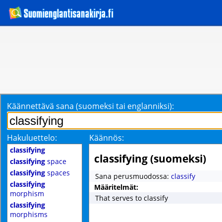
Käännettävä sana (suomeksi tai englanniksi):
Hakuluettelo:
Käännös:
classifying
classifying (suomeksi)
classifying
space
classifying
spaces
Sana perusmuodossa:
classify
classifying
Määritelmät:
morphism
That serves to classify
classifying
morphisms