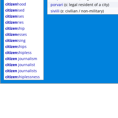
citizen
hood
porvari
(
s
: legal resident of a city)
citizen
ised
siviili
(
s
: civilian / non-military)
citizen
ises
citizen
ries
citizen
ship
citizen
esses
citizen
ising
citizen
ships
citizen
shipless
citizen
journalism
citizen
journalist
citizen
journalists
citizen
shiplessness