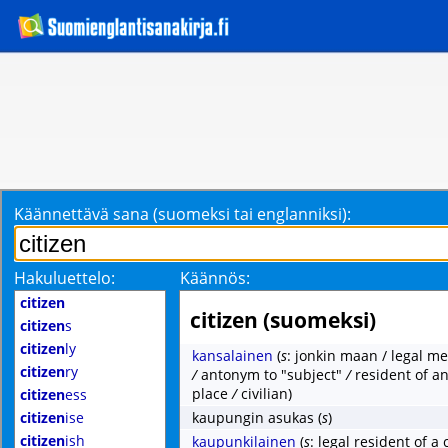
Käännettävä sana (suomeksi tai englanniksi):
Hakuluettelo:
Käännös:
citizen
citizen (suomeksi)
citizen
s
citizen
ly
kansalainen
(
s
: jonkin maan / legal m
citizen
ry
/
antonym to "subject"
/
resident of an
place
/
civilian)
citizen
ess
citizen
ise
kaupungin asukas
(
s
)
citizen
ish
kaupunkilainen
(
s
: legal resident of a c