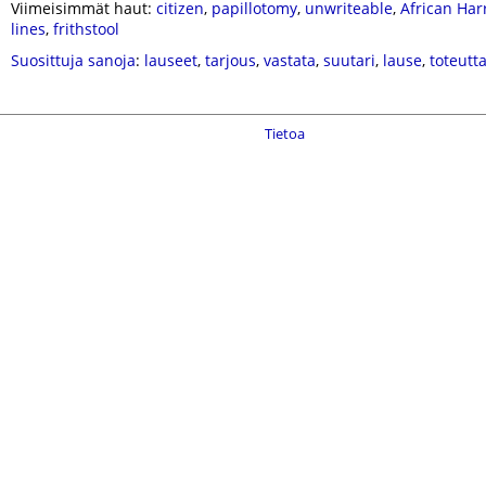
Viimeisimmät haut:
citizen
,
papillotomy
,
unwriteable
,
African Har
lines
,
frithstool
Suosittuja sanoja
:
lauseet
,
tarjous
,
vastata
,
suutari
,
lause
,
toteutt
Tietoa