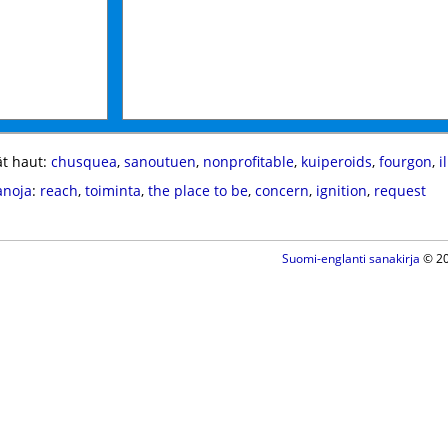
t haut:
chusquea
,
sanoutuen
,
nonprofitable
,
kuiperoids
,
fourgon
,
i
anoja
:
reach
,
toiminta
,
the place to be
,
concern
,
ignition
,
request
Suomi-englanti sanakirja
© 20