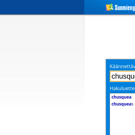
Käännettäv
Hakuluette
chusquea
chusquea
s