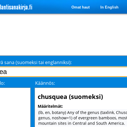
Omat haut
In English
ä sana (suomeksi tai englanniksi):
lo:
Käännös:
chusquea (suomeksi)
Määritelmät:
(lb, en, botany) Any of the genus (taxlink, Chus
genus, noshow=1) of evergreen bamboos, mostl
mountain sites in Central and South America.