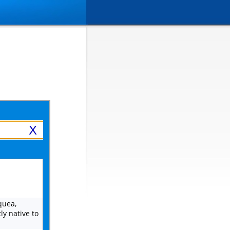
X
quea,
y native to