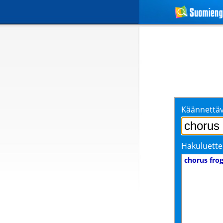
Käännettäv
Hakuluette
chorus fro