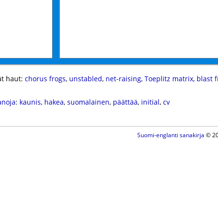
t haut:
chorus frogs
,
unstabled
,
net-raising
,
Toeplitz matrix
,
blast 
anoja
:
kaunis
,
hakea
,
suomalainen
,
päättää
,
initial
,
cv
Suomi-englanti sanakirja
© 20