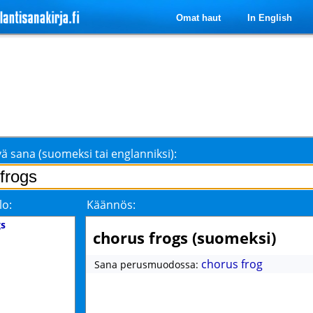
Omat haut
In English
ä sana (suomeksi tai englanniksi):
lo:
Käännös:
gs
chorus frogs (suomeksi)
chorus frog
Sana perusmuodossa: