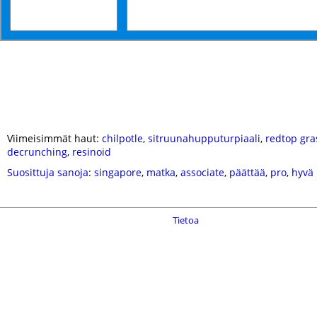
Viimeisimmät haut:
chilpotle
,
sitruunahupputurpiaali
,
redtop gra
decrunching
,
resinoid
Suosittuja sanoja
:
singapore
,
matka
,
associate
,
päättää
,
pro
,
hyvä
Tietoa