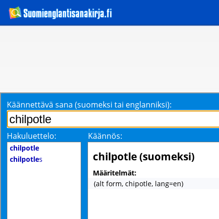
Käännettävä sana (suomeksi tai englanniksi):
Hakuluettelo:
Käännös:
chilpotle
chilpotle (suomeksi)
chilpotle
s
Määritelmät:
(alt form, chipotle, lang=en)