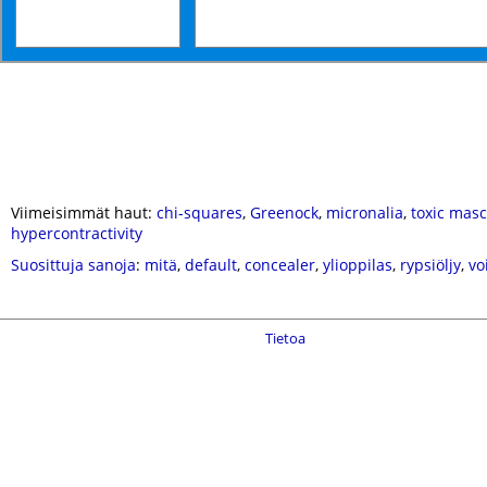
Viimeisimmät haut:
chi-squares
,
Greenock
,
micronalia
,
toxic masc
hypercontractivity
Suosittuja sanoja
:
mitä
,
default
,
concealer
,
ylioppilas
,
rypsiöljy
,
vo
Tietoa