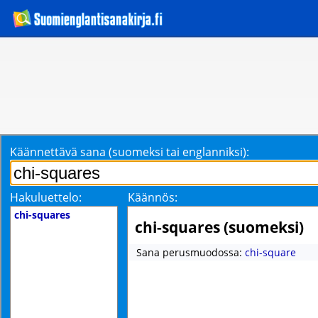
Käännettävä sana (suomeksi tai englanniksi):
Hakuluettelo:
Käännös:
chi-squares
chi-squares (suomeksi)
Sana perusmuodossa:
chi-square