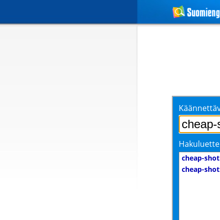
Käännettäv
Hakuluette
cheap-shot
cheap-shot