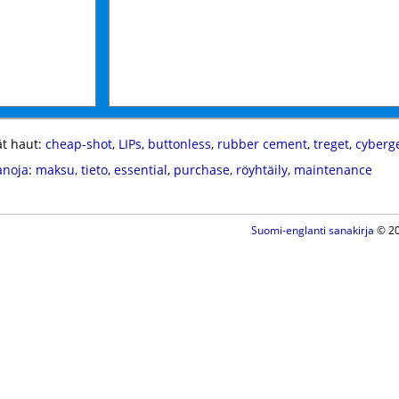
t haut:
cheap-shot
,
LIPs
,
buttonless
,
rubber cement
,
treget
,
cyberg
anoja
:
maksu
,
tieto
,
essential
,
purchase
,
röyhtäily
,
maintenance
Suomi-englanti sanakirja
© 20