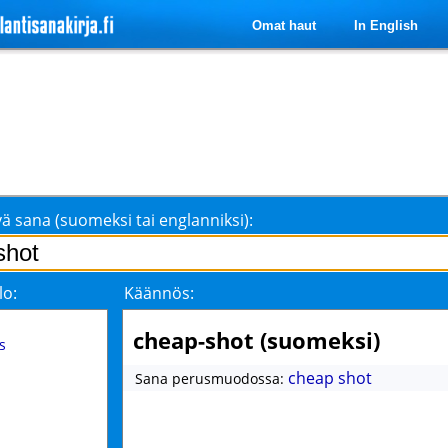
Omat haut
In English
ä sana (suomeksi tai englanniksi):
lo:
Käännös:
cheap-shot (suomeksi)
s
cheap shot
Sana perusmuodossa: