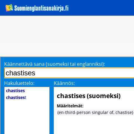
Käännettävä sana (suomeksi tai englanniksi):
Hakuluettelo:
Käännös:
chastises
chastises (suomeksi)
chastises
t
Määritelmät:
(en-third-person singular of, chastise)