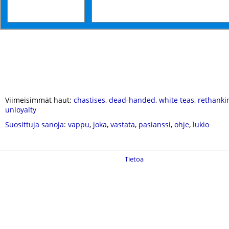
Viimeisimmät haut:
chastises
,
dead-handed
,
white teas
,
rethanki
unloyalty
Suosittuja sanoja
:
vappu
,
joka
,
vastata
,
pasianssi
,
ohje
,
lukio
Tietoa