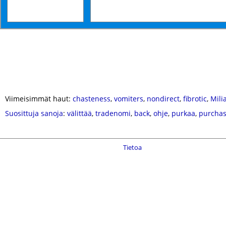
Viimeisimmät haut:
chasteness
,
vomiters
,
nondirect
,
fibrotic
,
Mili
Suosittuja sanoja
:
välittää
,
tradenomi
,
back
,
ohje
,
purkaa
,
purcha
Tietoa