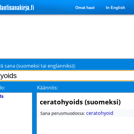
Omat haut
In English
ä sana (suomeksi tai englanniksi):
lo:
Käännös:
ds
ceratohyoids (suomeksi)
ceratohyoid
Sana perusmuodossa: