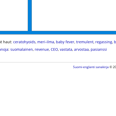
t haut:
ceratohyoids
,
meri-ilma
,
baby fever
,
tremulent
,
regassing
,
b
anoja
:
suomalainen
,
revenue
,
CEO
,
vastata
,
arvostaa
,
pasianssi
Suomi-englanti sanakirja
© 20