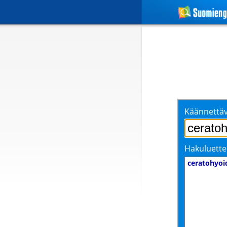
Käännettäv
Hakuluette
ceratohyoi