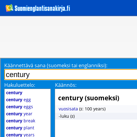
Käännettävä sana (suomeksi tai englanniksi):
Hakuluettelo:
Käännös:
century
century (suomeksi)
century
egg
century
eggs
vuosisata
(
s
: 100 years)
century
year
-luku
(
s
)
century
break
century
plant
century
years