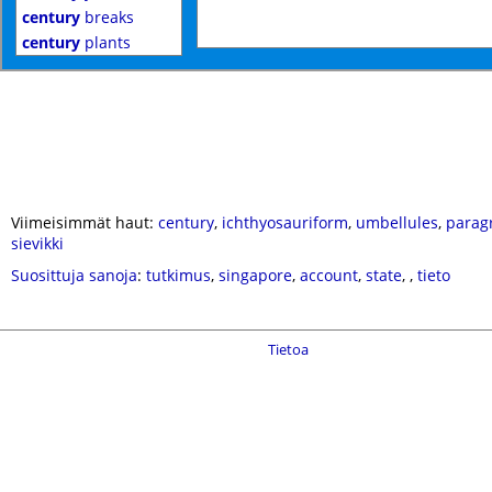
century
breaks
century
plants
Viimeisimmät haut:
century
,
ichthyosauriform
,
umbellules
,
parag
sievikki
Suosittuja sanoja
:
tutkimus
,
singapore
,
account
,
state
,
,
tieto
Tietoa