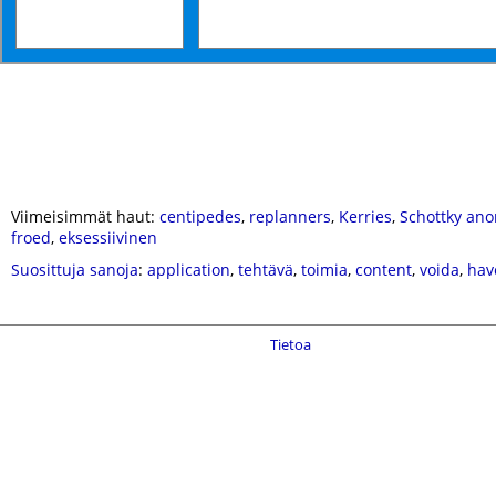
Viimeisimmät haut:
centipedes
,
replanners
,
Kerries
,
Schottky an
froed
,
eksessiivinen
Suosittuja sanoja
:
application
,
tehtävä
,
toimia
,
content
,
voida
,
hav
Tietoa