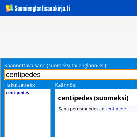
Käännettävä sana (suomeksi tai englanniksi):
Hakuluettelo:
Käännös:
centipedes
centipedes (suomeksi)
Sana perusmuodossa:
centipede