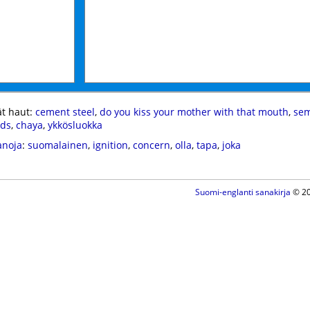
t haut:
cement steel
,
do you kiss your mother with that mouth
,
sem
ids
,
chaya
,
ykkösluokka
anoja
:
suomalainen
,
ignition
,
concern
,
olla
,
tapa
,
joka
Suomi-englanti sanakirja
© 20