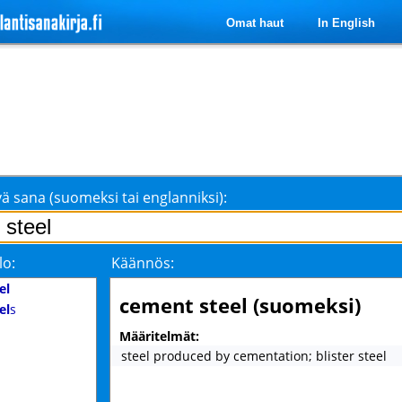
Omat haut
In English
ä sana (suomeksi tai englanniksi):
lo:
Käännös:
el
cement steel (suomeksi)
el
s
Määritelmät:
steel produced by cementation; blister steel