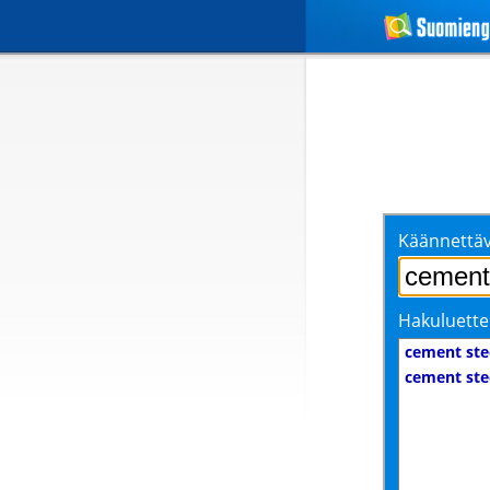
Käännettäv
Hakuluette
cement ste
cement ste