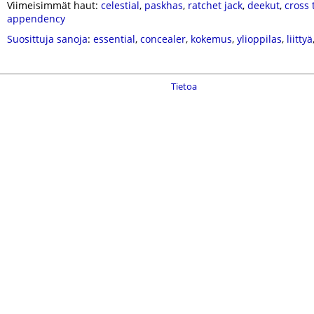
Viimeisimmät haut:
celestial
,
paskhas
,
ratchet jack
,
deekut
,
cross 
appendency
Suosittuja sanoja
:
essential
,
concealer
,
kokemus
,
ylioppilas
,
liittyä
Tietoa