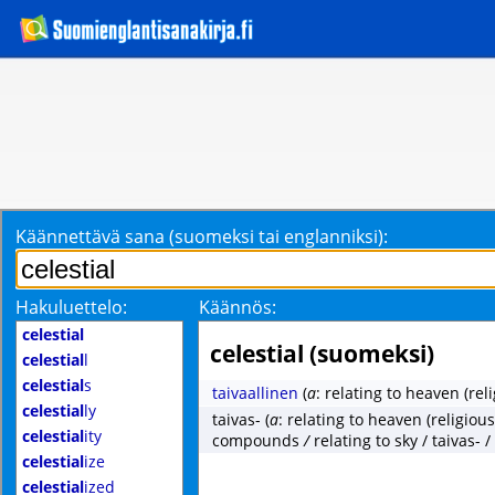
Käännettävä sana (suomeksi tai englanniksi):
Hakuluettelo:
Käännös:
celestial
celestial (suomeksi)
celestial
l
celestial
s
taivaallinen
(
a
: relating to heaven (reli
celestial
ly
taivas-
(
a
: relating to heaven (religious)
celestial
ity
compounds
/
relating to sky / taivas-
celestial
ize
celestial
ized