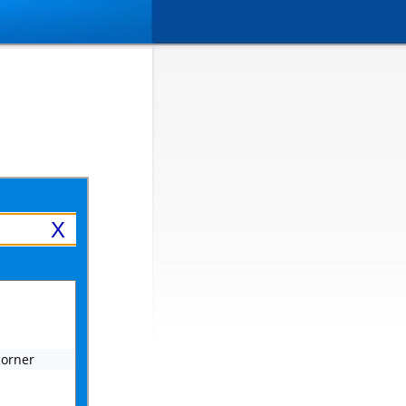
X
corner