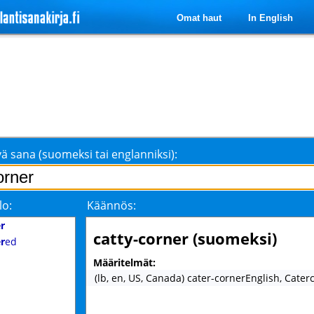
Omat haut
In English
ä sana (suomeksi tai englanniksi):
lo:
Käännös:
r
catty-corner (suomeksi)
r
ed
Määritelmät:
(lb, en, US, Canada) cater-cornerEnglish, Cater