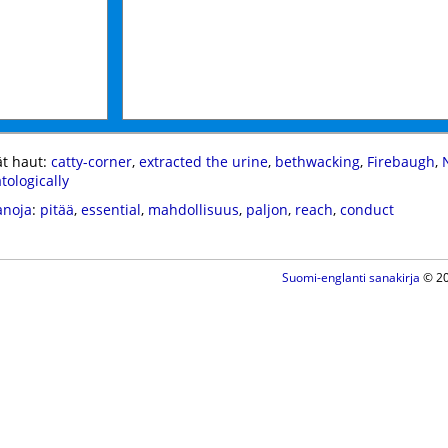
t haut:
catty-corner
,
extracted the urine
,
bethwacking
,
Firebaugh
,
ologically
anoja
:
pitää
,
essential
,
mahdollisuus
,
paljon
,
reach
,
conduct
Suomi-englanti sanakirja
© 20