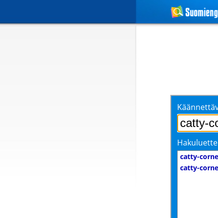
Käännettäv
Hakuluette
catty-corne
catty-corne