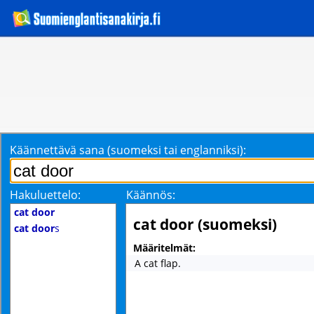
Käännettävä sana (suomeksi tai englanniksi):
Hakuluettelo:
Käännös:
cat door
cat door (suomeksi)
cat door
s
Määritelmät:
A cat flap.