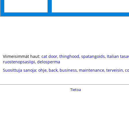
Viimeisimmät haut:
cat door
,
thinghood
,
spatangoids
,
Italian tasa
ruostenopsasiipi
,
delosperma
Suosittuja sanoja
:
ohje
,
back
,
business
,
maintenance
,
terveisin
,
c
Tietoa